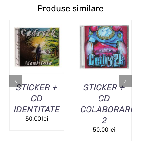
Produse similare
ADAUGĂ ÎN COȘ
ADAUGĂ ÎN COȘ
/
DETALII
/
DETALII
STICKER +
STICKER +
CD
CD
IDENTITATE
COLABORARI
50.00
lei
2
50.00
lei