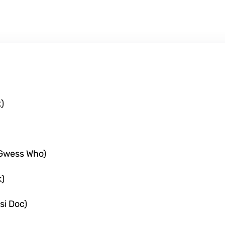
)
 Gwess Who)
k)
si Doc)