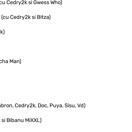
 (cu Cedry2k si Gwess Who)
(cu Cedry2k si Bitza)
k)
Pacha Man)
Cabron, Cedry2k, Doc, Puya, Sisu, Vd)
 si Bibanu MiXXL)