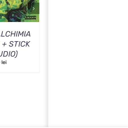
ALCHIMIA
STICKER + CD SFINT
 + STICK
INCHISORILOR
UDIO)
50.00
lei
0
lei