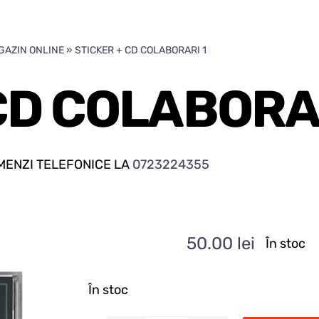
GAZIN ONLINE
»
STICKER + CD COLABORARI 1
CD COLABORAR
ENZI TELEFONICE LA
0723224355
50.00
lei
În stoc
În stoc