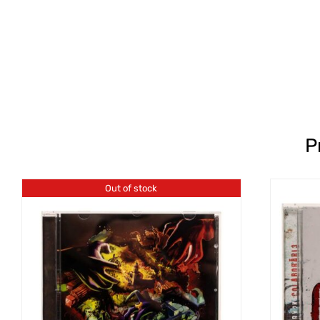
P
Out of stock
SE
DETALII