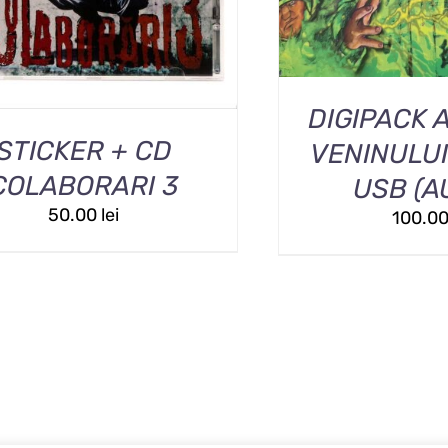
MAI
MULTE
VARIAȚII.
OPȚIUNILE
POT
DIGIPACK 
FI
ALESE
STICKER + CD
VENINULUI
ÎN
COLABORARI 3
USB (A
PAGINA
PRODUSULUI.
50.00
lei
100.0