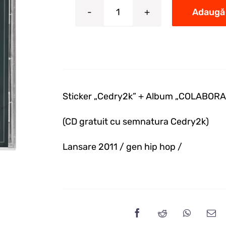
Adaugă 
Cantitate
STICKER
+
CD
COLABORARI
1
Sticker „Cedry2k” + Album „COLABORA
(CD gratuit cu semnatura Cedry2k)
Lansare 2011 / gen hip hop /