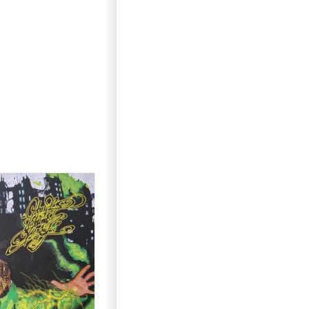
Out of stock
/
DETALII
DETALII