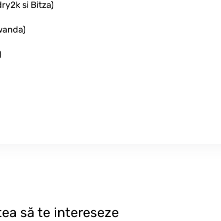
ry2k si Bitza)
Nwanda)
)
tea să te intereseze