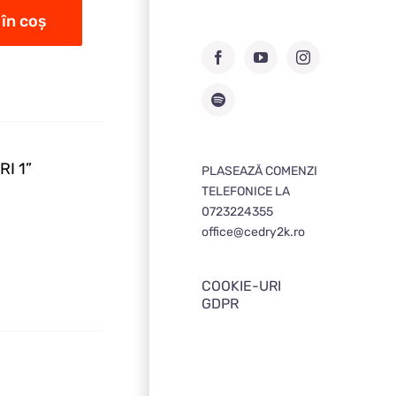
în coș
Facebook
YouTube
Instagram
Spotify
RI 1”
PLASEAZĂ COMENZI
TELEFONICE LA
0723224355
office@cedry2k.ro
COOKIE-URI
GDPR