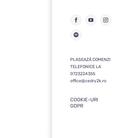
Facebook
YouTube
Instagram
Spotify
PLASEAZĂ COMENZI
TELEFONICE LA
0723224355
office@cedry2k.ro
COOKIE-URI
GDPR