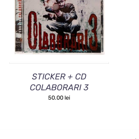
ACEST
SELECTEAZĂ OPȚIUNILE
/
PRODUS
DETALII
ARE
MAI
MULTE
VARIAȚII.
OPȚIUNILE
POT
FI
ALESE
STICKER + CD
ÎN
PAGINA
COLABORARI 3
PRODUSULUI.
50.00
lei