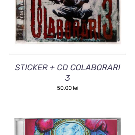
PRODUS
ARE
MAI
MULTE
VARIAȚII.
OPȚIUNILE
POT
FI
ALESE
ÎN
STICKER + CD COLABORARI
PAGINA
PRODUSULUI.
3
50.00
lei