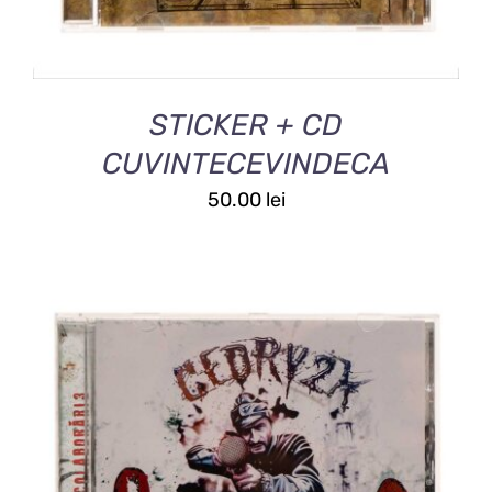
STICKER + CD
CUVINTECEVINDECA
50.00
lei
ACEST
SELECTEAZĂ OPȚIUNILE
/
DETALII