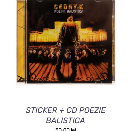
ADAUGĂ ÎN COȘ
/
DETALII
STICKER + CD POEZIE
BALISTICA
50.00
lei