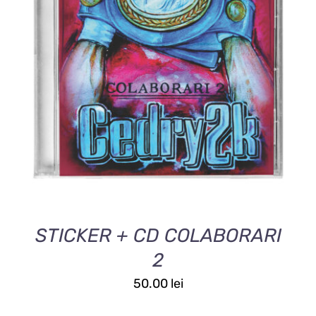
ADAUGĂ ÎN COȘ
/
DETALII
STICKER + CD COLABORARI
2
50.00
lei
ADAUGĂ