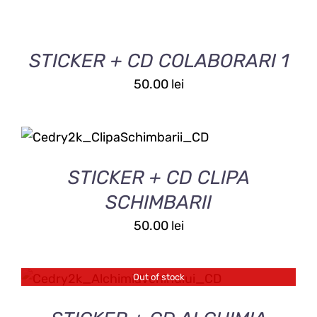
ÎN
COȘ
/
DETALII
STICKER + CD COLABORARI 1
50.00
lei
ADAUGĂ ÎN COȘ
/
DETALII
STICKER + CD CLIPA
SCHIMBARII
50.00
lei
Out of stock
DETALII